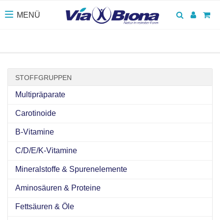
Suchen
Anmel
Wa
MENÜ
Toggle navigation
STOFFGRUPPEN
Multipräparate
Carotinoide
B-Vitamine
C/D/E/K-Vitamine
Mineralstoffe & Spurenelemente
Aminosäuren & Proteine
Fettsäuren & Öle