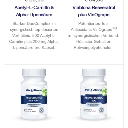
Acetyl-L-Carnitin &
Viabiona Resveratrol
Alpha-Liponsäure
plus VinOgrape
Starker DuoComplex im
Patentiertes Top-
TM
synergistisch top dosierten
Antioxidans VinOgrape
Verhältnis: 500 Acetyl-L-
im synergistischen Verbund.
Carnitin plus 200 mg Alpha-
Höchster Gehalt an
Liponsäure pro Kapsel.
Rotweinpolyphenolen.