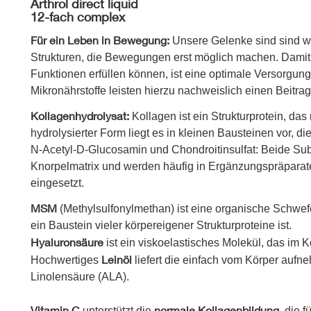
Arthrol direct liquid
12-fach complex
Für ein Leben in Bewegung:
Unsere Gelenke sind sind w
Strukturen, die Bewegungen erst möglich machen. Dami
Funktionen erfüllen können, ist eine optimale Versorgung
Mikronährstoffe leisten hierzu nachweislich einen Beitrag
Kollagenhydr
olysat:
Kollagen ist ein Strukturprotein, das
hydrolysierter Form liegt es in kleinen Bausteinen vor, d
N-Acetyl-D-Glucosamin und Chondroitinsulfat: Beide Sub
Knorpelmatrix und werden häufig in Ergänzungspräparat
eingesetzt.
MSM
(Methylsulfonylmethan) ist eine organische Schwef
ein Baustein vieler körpereigener Strukturproteine ist.
Hyaluronsäure
ist ein viskoelastisches Molekül, das im
Leinöl
Hochwertiges
liefert die einfach vom Körper auf
Linolensäure (ALA).
Vitamin C
normale Kollagenbildung
unterstützt die
, die f