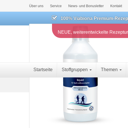
Über uns
Service
News- und Bonusletter
Kontakt
100% Viabiona Premium-Rezeptu
NEUE, weiterentwickelte Rezeptur
Startseite
Stoffgruppen
Themen
S
Körperregionen
Gelenke
Arthrol dire
t
a
r
t
s
e
i