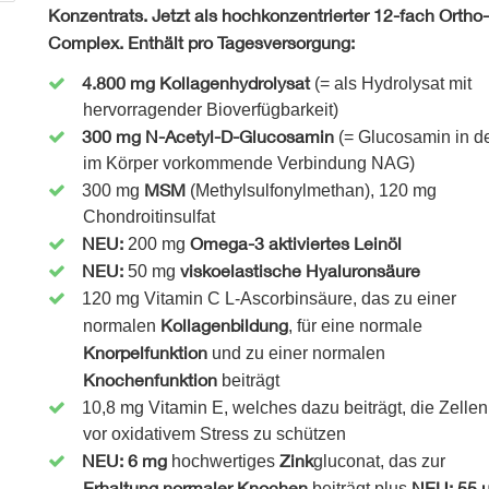
Konzentrats.
Jetzt als hochkonzentrierter 12-fach Ortho-
Complex. Enthält pro Tagesversorgung:
4.800 mg Kollagenhydr
olysat
(= als Hydrolysat mit
hervorragender Bioverfügbarkeit)
300 mg N-Acetyl-D-Glucosamin
(= Glucosamin in d
im Körper vorkommende Verbindung NAG)
MSM
300 mg
(Methylsulfonylmethan), 120 mg
Chondroitinsulfat
NEU:
Omega-3 aktiviertes Leinöl
200 mg
NEU:
viskoelastische Hyaluronsäure
50 mg
120 mg Vitamin C L-Ascorbinsäure, das zu einer
Kollagenbildung
normalen
, für eine normale
Knorpelfunktion
und zu einer normalen
Knochenfunktion
beiträgt
10,8 mg Vitamin E, welches dazu beiträgt, die Zellen
vor oxidativem Stress zu schützen
NEU: 6 mg
Zink
hochwertiges
gluconat, das zur
Erhaltung normaler Knochen
NEU: 55
beiträgt plus