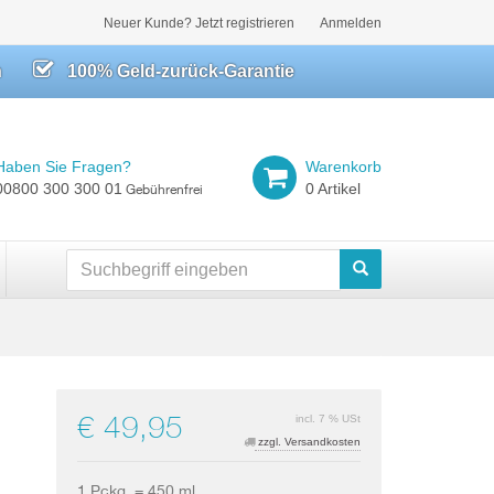
Neuer Kunde? Jetzt registrieren
Anmelden
h
100% Geld-zurück-Garantie
Haben Sie Fragen?
Warenkorb
00800 300 300 01
0 Artikel
Gebührenfrei
Suchen
€ 49,95
incl. 7 % USt
zzgl. Versandkosten
1 Pckg. = 450 ml