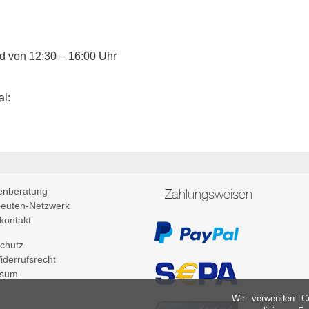
nd von 12:30 – 16:00 Uhr
l:
enberatung
Zahlungsweisen
euten-Netzwerk
kontakt
chutz
derrufsrecht
ssum
Wir verwenden C