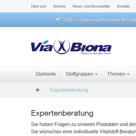
Über uns
Service
News- und Bonusletter
Kontakt
100% Viabiona Premium-Rezeptu
Startseite
Stoffgruppen
Themen
S
Expertenberatung
t
a
r
Expertenberatung
t
s
Sie haben Fragen zu unseren Produkten und d
e
Sie wünschen eine individuelle Vitalstoff-Beratu
i