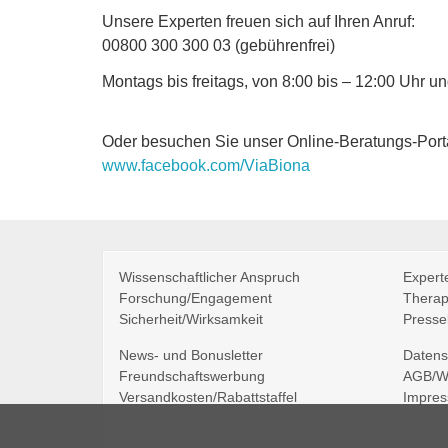
t
Unsere Experten freuen sich auf Ihren Anruf:
e
00800 300 300 03 (gebührenfrei)
Montags bis freitags, von 8:00 bis – 12:00 Uhr u
Oder besuchen Sie unser Online-Beratungs-Porta
www.facebook.com/ViaBiona
Wissenschaftlicher Anspruch
Expert
Forschung/Engagement
Therap
Sicherheit/Wirksamkeit
Presse
News- und Bonusletter
Datens
Freundschaftswerbung
AGB/Wi
Versandkosten/Rabattstaffel
Impre