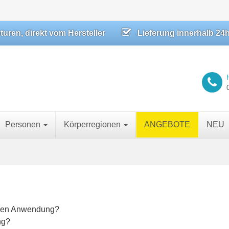
ren, direkt vom Hersteller
Lieferung innerhalb 24
Personen
Körperregionen
ANGEBOTE
NEU
eren Anwendung?
ng?