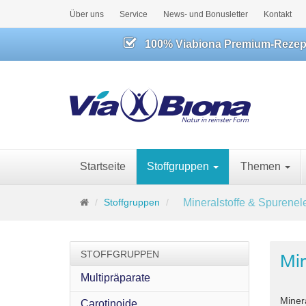
Über uns
Service
News- und Bonusletter
Kontakt
100% Viabiona Premium-Rezeptu
Startseite
Stoffgruppen
Themen
S
Stoffgruppen
Mineralstoffe & Spurene
t
a
r
STOFFGRUPPEN
Min
t
s
Multipräparate
e
Miner
i
Carotinoide