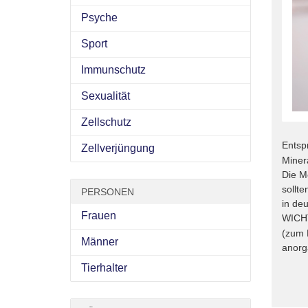
Psyche
Sport
Immunschutz
Sexualität
Zellschutz
Entsp
Zellverjüngung
Miner
Die M
sollt
PERSONEN
in deu
Frauen
WICHT
(zum 
Männer
anorg
Tierhalter