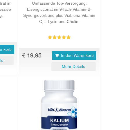
drat im
Umfassende Top-Versorgung:
essive
Eisengluconat im 9-fach-Vitamin-B-
g.
Synergieverbund plus Viabiona Vitamin
C, L-Lysin und Cholin.
enkorb
€ 19,95
In den Warenkorb
ls
Mehr Details