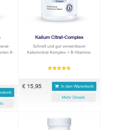
s
Kalium Citrat-Complex
eral-
Schnell und gut verwertbarer
erten 8-
Kaliumcitrat-Komplex + B-Vitamine.
€ 15,95
In den Warenkorb
enkorb
Mehr Details
ls