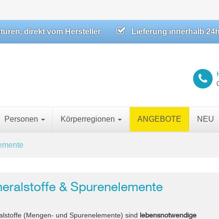
ren, direkt vom Hersteller
Lieferung innerhalb 24
Personen
Körperregionen
ANGEBOTE
NEU
lemente
eralstoffe & Spurenelemente
lebensnotwendige
alstoffe (Mengen- und Spurenelemente) sind