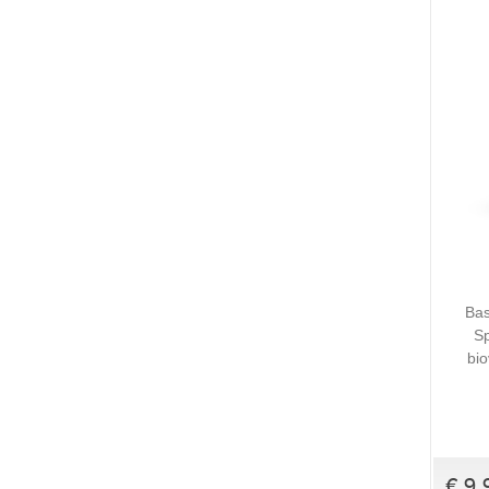
Bas
Sp
bio
€ 9,