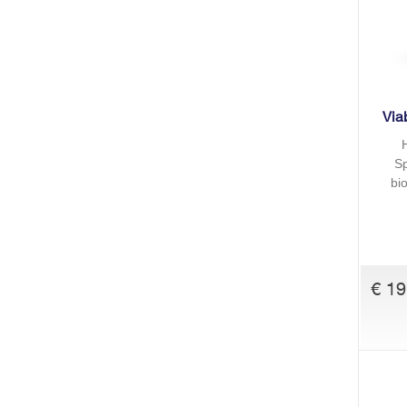
Via
Sp
bi
€ 19