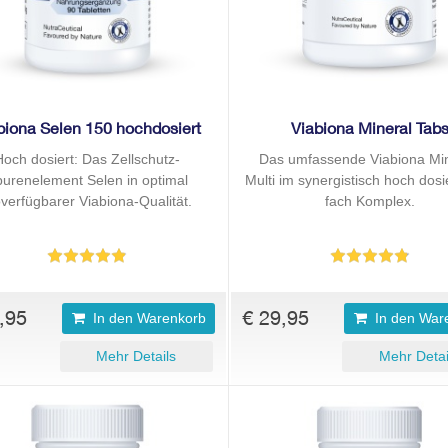
biona Selen 150 hochdosiert
Viabiona Mineral Tab
Hoch dosiert: Das Zellschutz-
Das umfassende Viabiona Min
urenelement Selen in optimal
Multi im synergistisch hoch dosi
overfügbarer Viabiona-Qualität.
fach Komplex.
,95
€ 29,95
In den Warenkorb
In den War
Mehr Details
Mehr Detai