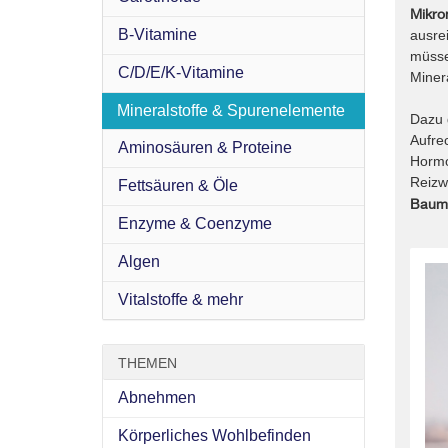
Mikro
t
B-Vitamine
ausre
e
müsse
C/D/E/K-Vitamine
Minera
Mineralstoffe & Spurenelemente
Dazu 
Aufre
Aminosäuren & Proteine
Hormo
Reizwe
Fettsäuren & Öle
Bauma
Enzyme & Coenzyme
Algen
Vitalstoffe & mehr
THEMEN
Abnehmen
Körperliches Wohlbefinden