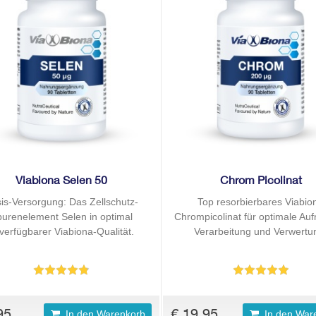
Viabiona Selen 50
Chrom Picolinat
is-Versorgung: Das Zellschutz-
Top resorbierbares Viabio
urenelement Selen in optimal
Chrompicolinat für optimale Au
verfügbarer Viabiona-Qualität.
Verarbeitung und Verwertu
95
€ 19,95
In den Warenkorb
In den War