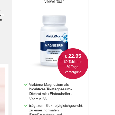
verwertbar.
,
en
n.
22.95
€
60 Tabletten
30 Tage-
Versorgung
Viabiona Magnesium als
bioaktives Tri-Magnesium-
Dicitrat
mit
Einbauhelfer
»
«
Vitamin B6
trägt zum Elektrolytgleichgewicht,
zu einer normalen
Eiweißsynthese und