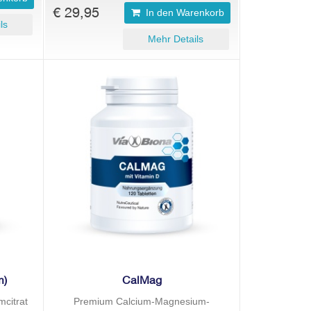
€ 29,95
In den Warenkorb
ls
Mehr Details
m)
CalMag
mcitrat
Premium Calcium-Magnesium-