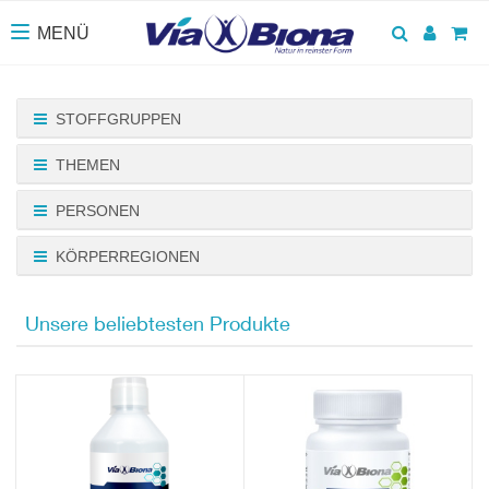
Suchen
Anmel
Wa
MENÜ
Toggle navigation
STOFFGRUPPEN
THEMEN
PERSONEN
KÖRPERREGIONEN
Unsere beliebtesten Produkte