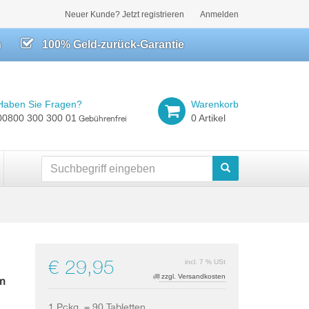
Neuer Kunde? Jetzt registrieren
Anmelden
h
100% Geld-zurück-Garantie
Haben Sie Fragen?
Warenkorb
00800 300 300 01
0 Artikel
Gebührenfrei
Suchen
€ 29,95
incl. 7 % USt
zzgl. Versandkosten
em
1 Pckg. = 90 Tabletten