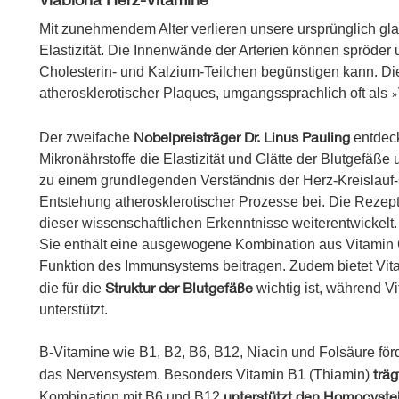
Mit zunehmendem Alter verlieren unsere ursprünglich gla
Elastizität. Die Innenwände der Arterien können spröder
Cholesterin- und Kalzium-Teilchen begünstigen kann. Die
atherosklerotischer Plaques, umgangssprachlich oft als
»
Nobelpreisträger Dr. Linus Pauling
Der zweifache
entdeck
Mikronährstoffe die Elastizität und Glätte der Blutgefäß
zu einem grundlegenden Verständnis der Herz-Kreislauf
Entstehung atherosklerotischer Prozesse bei. Die Rezep
dieser wissenschaftlichen Erkenntnisse weiterentwickelt.
Sie enthält eine ausgewogene Kombination aus Vitamin 
Funktion des Immunsystems beitragen. Zudem bietet Vita
Struktur der Blutgefäße
die für die
wichtig ist, während V
unterstützt.
B-Vitamine wie B1, B2, B6, B12, Niacin und Folsäure för
träg
das Nervensystem. Besonders Vitamin B1 (Thiamin)
unterstützt den Homocyste
Kombination mit B6 und B12