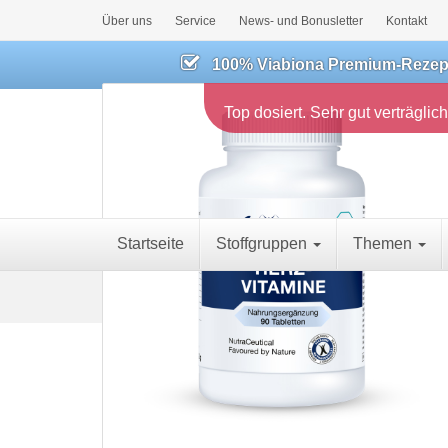
Über uns
Service
News- und Bonusletter
Kontakt
100% Viabiona Premium-Rezeptu
Top dosiert. Sehr gut verträglich
Startseite
Stoffgruppen
Themen
S
Körperregionen
Herz & Gefäße
Viabi
t
a
r
t
s
e
i