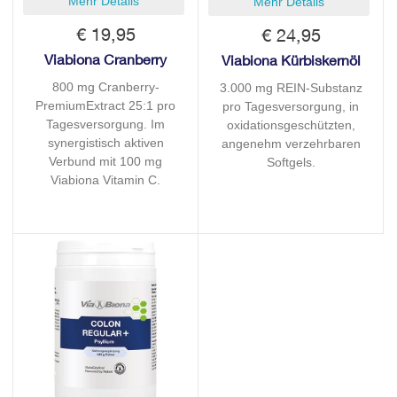
Mehr Details
Mehr Details
€ 19,95
€ 24,95
Viabiona Cranberry
Viabiona Kürbiskernöl
800 mg Cranberry-
3.000 mg REIN-Substanz
PremiumExtract 25:1 pro
pro Tagesversorgung, in
Tagesversorgung. Im
oxidationsgeschützten,
synergistisch aktiven
angenehm verzehrbaren
Verbund mit 100 mg
Softgels.
Viabiona Vitamin C.