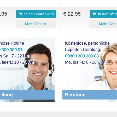
,95
€ 22,95
In den Warenkorb
In den War
Mehr Details
Mehr Detai
nlose Hotline
Kostenlose, persönliche
 300 300 01
Experten-Beratung:
00800 300 300 03
s Sa.: 7 - 22 Uhr
. feiert.: 10 - 20 Uhr
Mo. bis Fr.: 8 - 16 Uhr
ellung
Beratung