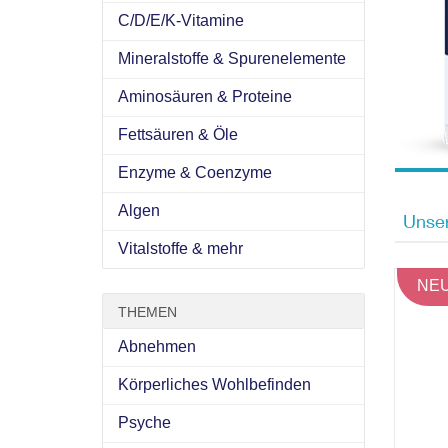
C/D/E/K-Vitamine
Mineralstoffe & Spurenelemente
Aminosäuren & Proteine
Fettsäuren & Öle
Enzyme & Coenzyme
Algen
Unser
Vitalstoffe & mehr
NEUE
THEMEN
Abnehmen
Körperliches Wohlbefinden
Psyche