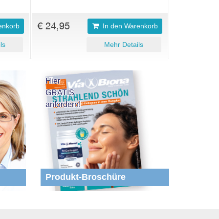
€ 24,95
enkorb
In den Warenkorb
ls
Mehr Details
Hier
GRATIS
anfordern!
Produkt-Broschüre