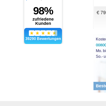
€ 79
Koste
00800
Mo. bi
So.- u
Best