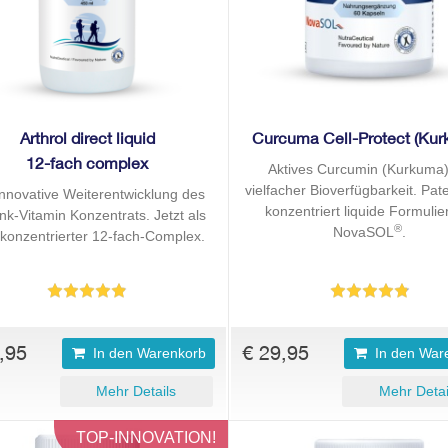
Arthrol direct liquid
Curcuma Cell-Protect (Ku
12-fach complex
Aktives Curcumin (Kurkuma)
vielfacher Bioverfügbarkeit. Pate
innovative Weiterentwicklung des
konzentriert liquide Formuli
nk-Vitamin Konzentrats. Jetzt als
®
NovaSOL
.
konzentrierter 12-fach-Complex.
,95
€ 29,95
In den Warenkorb
In den War
Mehr Details
Mehr Detai
TOP-INNOVATION!