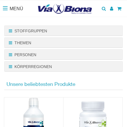
Suchen
Anmel
Wa
MENÜ
Toggle navigation
STOFFGRUPPEN
THEMEN
PERSONEN
KÖRPERREGIONEN
Unsere beliebtesten Produkte