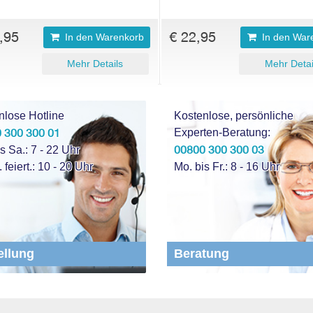
,95
€ 22,95
In den Warenkorb
In den War
Mehr Details
Mehr Detai
nlose Hotline
Kostenlose, persönliche
 300 300 01
Experten-Beratung:
00800 300 300 03
s Sa.: 7 - 22 Uhr
. feiert.: 10 - 20 Uhr
Mo. bis Fr.: 8 - 16 Uhr
ellung
Beratung