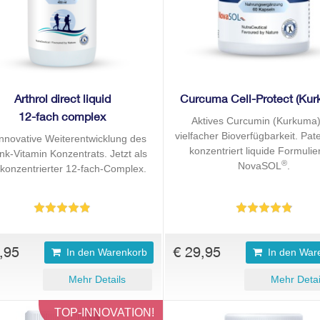
Arthrol direct liquid
Curcuma Cell-Protect (Ku
12-fach complex
Aktives Curcumin (Kurkuma)
vielfacher Bioverfügbarkeit. Pate
innovative Weiterentwicklung des
konzentriert liquide Formuli
nk-Vitamin Konzentrats. Jetzt als
®
NovaSOL
.
konzentrierter 12-fach-Complex.
,95
€ 29,95
In den Warenkorb
In den War
Mehr Details
Mehr Detai
TOP-INNOVATION!