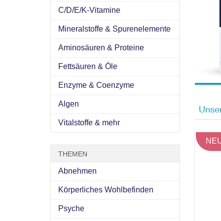
C/D/E/K-Vitamine
Mineralstoffe & Spurenelemente
Aminosäuren & Proteine
Fettsäuren & Öle
Enzyme & Coenzyme
Algen
Unser
Vitalstoffe & mehr
NEUE
THEMEN
Abnehmen
Körperliches Wohlbefinden
Psyche