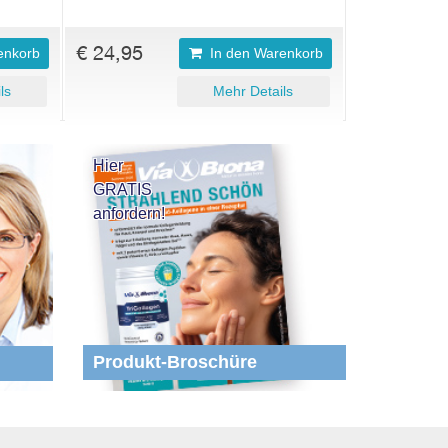
€ 24,95
enkorb
In den Warenkorb
ls
Mehr Details
Hier
GRATIS
anfordern!
Produkt-Broschüre