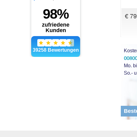
€ 79
Koste
00800
Mo. bi
So.- u
Best