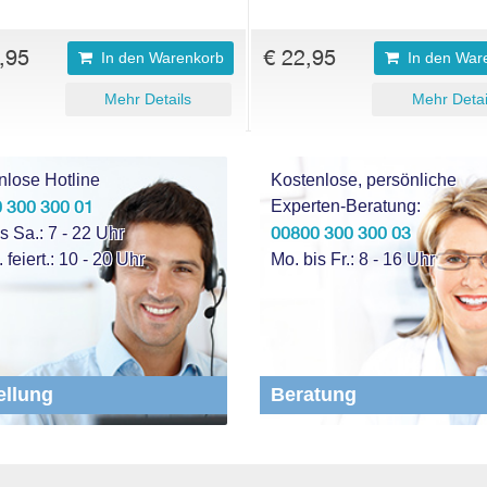
,95
€ 22,95
In den Warenkorb
In den War
Mehr Details
Mehr Detai
nlose Hotline
Kostenlose, persönliche
 300 300 01
Experten-Beratung:
00800 300 300 03
s Sa.: 7 - 22 Uhr
. feiert.: 10 - 20 Uhr
Mo. bis Fr.: 8 - 16 Uhr
ellung
Beratung