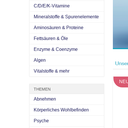
C/D/E/K-Vitamine
Mineralstoffe & Spurenelemente
Aminosäuren & Proteine
Fettsäuren & Öle
Enzyme & Coenzyme
Algen
Unser
Vitalstoffe & mehr
NEUE
THEMEN
Abnehmen
Körperliches Wohlbefinden
Psyche