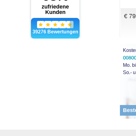
€ 79
Koste
00800
Mo. bi
So.- u
Best