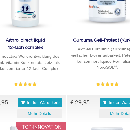
Arthrol direct liquid
Curcuma Cell-Protect (Ku
12-fach complex
Aktives Curcumin (Kurkuma)
vielfacher Bioverfügbarkeit. Pate
innovative Weiterentwicklung des
konzentriert liquide Formuli
nk-Vitamin Konzentrats. Jetzt als
®
NovaSOL
.
konzentrierter 12-fach-Complex.
,95
€ 29,95
In den Warenkorb
In den War
Mehr Details
Mehr Detai
TOP-INNOVATION!