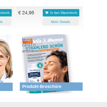
€ 24,95
enkorb
In den Warenkorb
ls
Mehr Details
Hier
GRATIS
anfordern!
Produkt-Broschüre