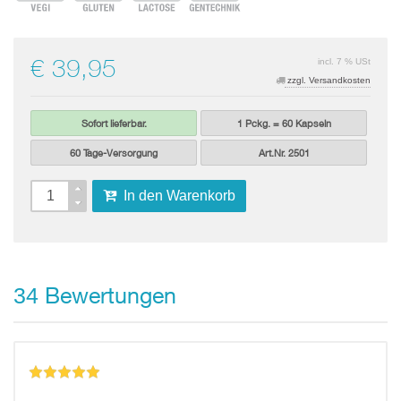
€ 39,95
incl. 7 % USt
zzgl. Versandkosten
Sofort lieferbar.
1 Pckg. = 60 Kapseln
60 Tage-Versorgung
Art.Nr. 2501
In den Warenkorb
Bewertungen
34