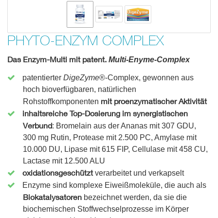
PHYTO-ENZYM COMPLEX
Das Enzym-Multi mit patent.
Multi-Enyme-Com
plex
patentierter
DigeZyme
®-Complex, gewonnen aus
hoch bioverfügbaren, natürlichen
mit proenzymatischer Aktivität
Rohstoffkomponenten
inhaltsreiche Top-Dosierung im synergistischen
Verbund
: Bromelain aus der Ananas mit 307 GDU,
300 mg Rutin, Protease mit 2.500 PC, Amylase mit
10.000 DU, Lipase mit 615 FIP, Cellulase mit 458 CU,
Lactase mit 12.500 ALU
oxidationsgeschützt
verarbeitet und verkapselt
Enzyme sind komplexe Eiweißmoleküle, die auch als
Biokatalysatoren
bezeichnet werden, da sie die
biochemischen Stoffwechselprozesse im Körper