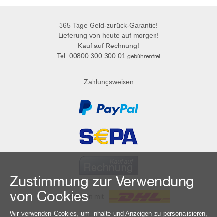
365 Tage Geld-zurück-Garantie!
Lieferung von heute auf morgen!
Kauf auf Rechnung!
Tel: 00800 300 300 01
gebührenfrei
Zahlungsweisen
Zustimmung zur Verwendung
von Cookies
Wir versenden mit
Wir verwenden Cookies, um Inhalte und Anzeigen zu personalisieren,