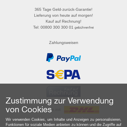
365 Tage Geld-zurück-Garantie!
Lieferung von heute auf morgen!
Kauf auf Rechnung!
Tel: 00800 300 300 01
gebührenfrei
Zahlungsweisen
Zustimmung zur Verwendung
von Cookies
Wir versenden mit
Wir verwenden Cookies, um Inhalte und Anzeigen zu personalisieren,
Funktionen für soziale Medien anbieten zu können und die Zugriffe auf